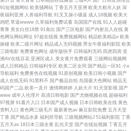
第37页
青久青青
日本精品在线播放
三级A片
国产日韩亚洲综合
91短视频网站
欧美骚网站
丁香五月天亚洲
欧美大粗吊人妖
深
夜福利亚洲
人兽福利导航
91叉叉操小骚逼
成人18视频
欧美大
鸡吧
草逼wwww
久草福利免费试看
岛国国产在线
91人人超碰
青青
美女白丝18禁
91肏比
国产三区电影
国产内射后入在线
黄
色网址网站网址
97超在线视
免费视频网站
精品欧美精品v
欧美
操碰
欧美二级片网址
精品成人无码视频
男女午夜福利影院
欧美
三级电影
免费黄色网址
成年版快手
日韩福利无码
四虎四房
亚
洲AV在线豆花
亚洲区成人
美女黄片免费观看
三级网站视频网
成人日韩精品
日韩福利专区
欧美二区女同
国产精品一区91
小x
导航福利
免费黄色在线视频
91原创视频
欧美日韩小视频
国产
成人在线无码
91黑料不
国产极品自拍
岛国最大色网站
精品无
码国产二品
欧美一及片
激情网婷婷
人妖大片
91天堂影视
国产
www
成年人伦理片
高清日韩电影
国产尤物视频在线
超碰福利
97视屏
91看片入口
日本国产成人视频
日本日韩欧美在线
黄色
资料入口
黄色网三级毛片
最新黄色av
麻豆影院免费
五月天堂
丁香
国产精品水多
福利所导航
三级视频网站J
51福利影院
丁香
五月天av
18日本三级全黄
乱伦天堂
国产在线短视频
丁香五月