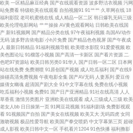
欧美
一区精品麻豆经典
国产在线观看资源
波多野洁衣视频
污网
站免费看
特级欧美在线观看
自拍视频91
91艹艹
久草网在线
18
成人免费视 少妇主播激情在线 AV无码波多野 欧美黄色成人日韩 91情侣在线
福利影院
老司机蜜桃在线
成人精品一区二区
韩日爆乳无码三级
欧美伦理电影网站
艹艹操操
AV黄色观看网站
日韩欧美在线国
视频 黄污网站 午夜黄色小电影 白虎白丝逼 免费福利app导航网 91爱爱视屏
产
新91视频网
国产精品分类在线
97午夜福利视频
岛国AV动作
无码
波多野吉依电影
小h片免费
国产精品色色视屏
国产午夜成
福利研究所网址导航 微拍福利伦理 91伊人国产在线 久久这里只有精品久久
人
最新日韩精品
91福利视频导航
欧美喷水影院
91爱爱视频
欧
美色图论坛
91榴莲小视频
国产高清一卡新区
国产看片资源
二
91pron在线 东方av网址在线观看 午夜福利av导航 91幼儿黄色 国产91啪啪
色吧97资源站
欧美日韩另类0
91华人
国产日韩一区二区
日本网
站在线免费
免费潮喷
91原创国产视频
成人吃瓜福利
国产在线9
91tv在线看 av黑丝后入在线 国产精品人妻久久 乱伦社撸小姐 91人人操人人
操碰高清免费视频
午夜电影全集
国产AV无码
人妻系列
爱豆传
媒倩女幽魂
超清国产剧大全
91中文字幕在线
免费在线小视频
91资源在线 黄色成人一区二区在线 欧美成人超踫AⅤ 欧美性爱亚洲色图 91
吃瓜福利小视频
免费91
国产日产亚洲精品
91社在线高清
人人
草香蕉
激情另类图片
亚洲欧美在线观看
成人三级成人三级
欧美
呦在线观看 青青操逼在线 91海外资源 精品久久区 亚洲黄页大全免费看 超碰
老女人bb
日日操第一页
91网豆花视频
91福利剧场
免费影视观
看
91视频国产自拍
国产美女在线视频
欧美又大
无码四虎
女同
97亚洲区 午夜黄色小电影 91最新网页 91撸人网 老司机精品地址 91福利在
激吻视频
极品性爱导航
欧美国产拳交喷奶
中文字幕第三页
超碰
成人影视
欧美日韩中文一区
手机看片1204
91色快播
福利撸影
线导航 国产一区自拍 香蕉视频导航 成人午夜在线 深爱激情海角社区 91专区