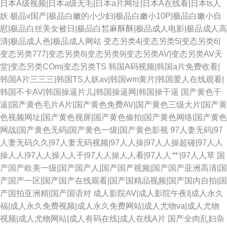
日本A级视频|日本a级无毛|日本a片网址|日本A在线看|日本ts人
妖
极品v国产|极品白嫩的小少妇|极品白嫩小10P|极品白嫩小自
慰|极品白丝美女被日|极品白皙麻酥酥|极品成人电影|极品成人高
清|极品成人色|极品成人网站
变态另类4|变态另类5|变态另类6|
变态另类777|变态另类8|变态另类9|变态另类AV|变态另类AV天
堂|变态另类COm|变态另类TS
韩国A码视频|韩国a片免费收看|
韩国A片三三三|韩国TS人妖av|韩国wm黄片|韩国爱人在线观看|
韩国不卡AV|韩国操逼片儿|韩国操逼网|韩国操干逼
国产黄色干
逼|国产黄色毛片A片|国产黄色免费AV|国产黄色三级大片|国产黄
色视频网址|国产黄色视屏|国产黄色偷拍|国产黄色网络|国产黄色
网战|国产黄色无码|国产黄色一级|国产黄色影视
97人妻无码|97
人妻无码久久|97人妻无码视频|97人人操|97人人操超碰|97人人
操人人|97人人操人人干|97人人操人人看|97人人艹|97人人草
国
产国产欧美一级|国产国产人|国产国产视频|国产国产亚洲高清|国
产国产一区|国产国产在线观看|国产国精品视频|国产国内自拍|国
产国拍亚洲精|国产国语对
成人影院AV|成人影院午夜I|成人永久
福|成人永久免费视频|成人永久免费网站|成人尤物va|成人尤物
视频|成人尤物网站|成人有码在线|成人在线A片
国产全肉乱妇杂