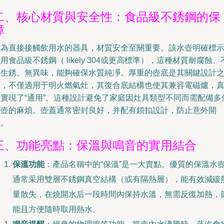
二、核心材質與安全性：食品級不銹鋼的保
障
作為直接接觸飲用水的器具，材質安全至關重要。該水壺明確標
用食品級不銹鋼（ likely 304或更高標準），這種材質耐腐蝕、
易生銹、無異味，能夠確保水質純凈。厚重的壺底是其關鍵設計
一，不僅適用于明火燃氣灶，其復合底結構也使其兼容電磁爐，
正實現了“通用”。這種設計避免了家庭因灶具類型不同而需配備多
水壺的麻煩。壺蓋通常密封良好，并配有鎖扣設計，防止意外開
啟。
三、功能亮點：保溫與鳴音的實用結合
保溫功能
：產品名稱中的“保溫”是一大賣點。優質的保溫水
通常采用雙層不銹鋼真空結構（或有隔熱層），能有效減緩
量散失，在燒開水后一段時間內保持水溫，無需反復加熱，
能且方便隨時取用熱水。