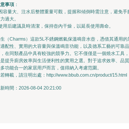
注意事項
：
- 因容量大、注水后整體重量可觀，提握和傾倒時需注意，避免手
受力過大。
- 使用后建議及時清潔，保持壺內干燥，以延長使用壽命。
生（Charms）這款5L不銹鋼燃氣保溫鳴音水壺，憑借其通用的
熱適配性、實用的大容量與保溫鳴音功能，以及德系工藝的可靠
質，在同類產品中具有較強的競爭力。它不僅僅是一個燒水工具
更是提升廚房效率與生活便利性的實用之選。對于追求效率、品
與多功能合一的家居用戶而言，值得納入考慮范圍。
若轉載，請注明出處：http://www.bbub.com.cn/product/15.html
新時間：2026-08-04 20:21:00