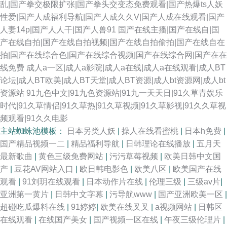
乱|国产拳交极限扩张|国产拳头交变态免费观看|国产热爆ts人妖
性爱|国产人成福利导航|国产人成久久V|国产人成在线观看|国产
人妻14p|国产人人干|国产人兽91
国产在线主播|国产在线自|国
产在线自拍|国产在线自拍视频|国产在线自拍偷拍|国产在线自在
拍|国产在线综合色|国产在线综合视频|国产在线综合网|国产在在
线免费
成人a一区|成人a影院|成人a在线|成人a在线观看|成人BT
论坛|成人BT欧美|成人BT天堂|成人BT资源|成人bt资源网|成人bt
资源站
91九色中文|91九色资源站|91九一天天日|91久草青娱乐
时代|91久草情侣|91久草热|91久草视频|91久草影视|91久久草视
频观看|91久久电影
主站蜘蛛池模板：
日本另类人妖
|
操人在线看蜜桃
|
日本h免费
|
国产精品视频一二
|
精品福利导航
|
日韩理论在线播放
|
五月天
最新歌曲
|
黄色三级免费网站
|
污污草莓视频
|
欧美日韩中文国
产
|
豆花AV网站入口
|
欧日韩电影色
|
欧美八区
|
欧美国产在线
观看
|
91刘玥在线观看
|
日本动作片在线
|
伦理三级
|
三级av片
|
亚洲第一黄片
|
日韩中文字幕
|
污导航www
|
国产亚洲欧美一区
|
超碰吃瓜爆料在线
|
91婷婷
|
欧美在线叉叉
|
a视频网站
|
日韩区
在线观看
|
在线国产美女
|
国产视频一区在线
|
午夜三级伦理片
|