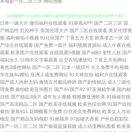
本电影一区二区三区
网站地图
日本一级大片
微拍福利在线观看
91香蕉APP
国产二区三区
国
91精选国 久久国产热 91视频在线免费入口 久久伊人狠狠草 性亚洲日韩在线
产精品性
乱伦种子
美国伦理大片
国产二区在线观看
美女伦理视
频
福利偷拍小视频
91社区国产
丁香五月天堂
欧美变态一区
国
91视频国产 久久瑟色 91狼友之家 国产岳母理论9 探花综合网 91色吧 九色入
产综合在线观看
国产免费一级片
福利视频资源站
成人午夜在线
观看
欧美图片在线观看
在线观看h视频
国产a级0
变性人妖
国产
口 在线视频pron 豆花视频另类视频 五月天爱婷婷 91网页在线版 久草导航
福利永久
日韩中文字幕观看
足交在线播放91
丁香五月色网站
黄色3级抢网站
国产一区二区
日本一级婬片
久久免费手机视频
尤物成人在线 草豆网资源福利 日韩成人第一 91黄色片 亚州日韩视频 国产6
学生妹Av网站
亚洲人成免费网站
91大神自拍
福利片在线观看
国产成人内射无码
激情五月极品婷婷
国产剧情精品
成人三级伦
页 91tv成人 福利视频站 探花肏屄视频 91嫩草福利 国产自拍第6页 亚洲丝袜
理免费
偷怕欧美亚州图片
国产AV国产AV
97亚洲精华液
国内精
自线
国产精品3级片
成年女人视频
狠狠撸亚洲欧美
91操碰在线
足交 AV无码波多野 欧美浮力 91操黑丝 99久久精品费精 91老熟女视频 久久
国产高清精品二区
国产欧美在线视频
欧美色综合网
91国产自拍
偷拍
香蕉911
花蝴蝶看片免费
白丝美女免费网站
欧美女人与动
av潮吹av 中文字幕海角 99热青青青草 欧美150p 亚洲色偷自 AV天堂久草中
物交
国产精品无码电影
91插插库
97超碰大香蕉
户外自慰影院
国产一区二区二区
国产偷窥盗摄视频
成人动漫网站观看
欧美第
文在线 欧美欧美曰 中文字幕有码无码 超碰人人妻人人 伦乱一区二区 91免费