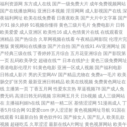
福利资源网
东方成人在线
国产一级免费大片
成年免费视频网站
国产在线播放网站
亚洲日本视频
淫淫网网
成人影视国产在线
深
蜜桃臀在线 日本福利精品每日更新 99成人国产精品视频 三级视频网址 97超
夜福利网址
欧美在线免费看
日夜夜欧美
国产大片中文字幕
国产
片91
操久婷婷
91视频你懂得
黄色三级片毛片
免费电影片
日韩
碰人人男女 欧日韩操逼 91秀美女网在线观看 殴美色图3 日韩av第三页 老司
欧美爱爱
成人亚洲区
欧美性16
成人色情黄片在线
在线观看亚
洲精品
国产热综合
久草网视频在线看
午夜精品网影院
伦理片完
机免费福利院18 91啦九色POnY熟妇 欧美wwwsss 91久久精品视频 狼人色
整版
黄视网站在线播放
国产片自拍
国产在线91
AV亚洲网址
国
产经典三级在线
丁香婷婷五月综合
五月花亚洲综合
国产影院第
天堂 91福利社在线 狠狠干恩瑞 综合涩久久 久久午夜精品 91破处在线观看
一页
乱码欧美孕交
超碰在线艹
日本在线护士
黄色三级免费网址
香港电影伦理片
91黄色电影
亚洲一区成人视频
国产福利电影
欧美综合日韩精品 91视频总站 欧美TV免费视频 91精品视频免费 九九成人视
日韩成人影片
男的天堂网AV
国产精品尤物在
免费a一毛片
欧美
肠交扩张另类
最新亚洲日韩精品
欧美在线视频
免费黄色网址在
屏 91爱豆影业 国产日韩精品推荐 91传媒免费网站 狼人香蕉影院 91抖阴快
线
主播第一页
丁香五月网
性爱东京热
草逼视频78
国产成人免
费无码
高清日韩无码视频
宗和网五月天
日b视频
成人三级网站
播在线 九九欧美经典视频 91年出生的人属啥子 男人WWW天堂COM 91蝌蚪
在
主播福利姬h在线
国产精一精二区
基情涩涩网
51漫画成人
丁
香5月综合网
91爱爱com
伊人涩涩射
黄色视频网址导航
91国在
91 伦理精品 黑丝足交后入 91福利色 久草在线网 91久久欧美极品 海角社区
线观看
91最新自拍
黄色软件91
国产操女人
国产乱人
欧美乱欲
视频
超碰吃瓜
久草涩涩
最新在线A片网址
黄色视屏网站
欧美午
大香蕉免费 91看片婬黄大片91 老湿机18禁 91黑丝美女在线诱惑观看 日本