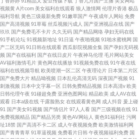
丁香婷婷
91精品又
爱豆传媒下载
丁香九月国产主播
美女网站
视频黄
A片com
美女福利在线观看
狼人激情网
伦理片香港
极品
福利导航
黄色三级最新免费
91嫩草国产
午夜成年人网站
免费
国产高清视频
91草莓
丝瓜视频污成人
国产亚洲视品在线
国产
玖玖
国产免费毛不卡片
久久无码
国产精品网络
孕妇无码在线
91手机论坛
91视频新地址
91日逼
午夜啪视频
91啪水蜜桃网
国
产二区无码
91日韩在线观看
西瓜影院视频全集
国产孕妇无码视
频
国产在线福利
国产在线日皮片
午夜神马伦理
毛片网站美女
AV福利激情毛片
黄色网在线播放
91视频免费在线
91午夜在线
福利在线视频导航
欧美喷潮一区二区
午夜理论片
日本第二片区
国产免费大片
精品呦视频
日本乱伦高清无码
深夜国产视频
91
刺激视频
日本中文字幕一区
日韩免费精品视频
日本高清v
欧美
日韩伦理午夜
91碰超免费
亚洲色图网站
精品欧美
成人AV在线
观看
日本a级在线
干露脸熟女
在线观看黄色网
成人抖音
爰上碰
91
国产美女91视频
国产情侣片
97人人看
国产三级视频在线
91
免费视频精品
国产精品另类
黄色AV网站人
黄色91福利社
污网
址18禁
国产高清不卡二区
成人午夜视频免费
欧美激情福利网
国产青青青草
91草逼视频
免费看片日韩
午夜视频福利免费
国