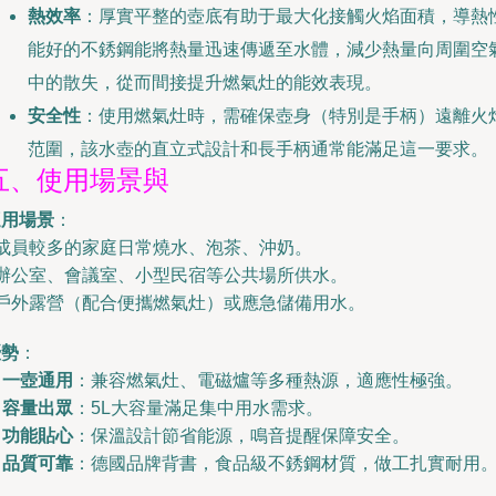
熱效率
：厚實平整的壺底有助于最大化接觸火焰面積，導熱
能好的不銹鋼能將熱量迅速傳遞至水體，減少熱量向周圍空
中的散失，從而間接提升燃氣灶的能效表現。
安全性
：使用燃氣灶時，需確保壺身（特別是手柄）遠離火
范圍，該水壺的直立式設計和長手柄通常能滿足這一要求。
五、使用場景與
適用場景
：
 成員較多的家庭日常燒水、泡茶、沖奶。
 辦公室、會議室、小型民宿等公共場所供水。
 戶外露營（配合便攜燃氣灶）或應急儲備用水。
優勢
：
.
一壺通用
：兼容燃氣灶、電磁爐等多種熱源，適應性極強。
.
容量出眾
：5L大容量滿足集中用水需求。
.
功能貼心
：保溫設計節省能源，鳴音提醒保障安全。
.
品質可靠
：德國品牌背書，食品級不銹鋼材質，做工扎實耐用