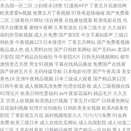
美岛国一区二区
少妇喷水18禁
51漫画APP
丁香五月花激情网
欧美爱爱tv视频
免费五月丁香视频
97香蕉超级碰碰
国产免费看
二区
三级黄色片网站
综合网黄
在线播放观看
欧美电影在线
伦
理片在哪里看
蜜桃午夜网
久草资源在
日本三级大全
久久福利
福利所导航视频
成人片免费
国产第9页
中文字幕bt原声
三级日
韩欧美
午夜视频123
日本推理片
丁香五月网站
国产免费看视频
极品成人色
成人黑料自拍
国产日韩欧美网站
国产无码av
老湿A
片影院
国产精品自拍偷拍
牛牛影院A片
日韩无码视频网站
都市
激情变态另类
男女91视频
字幕在线精品播放
免费国产在线看
国产婷婷五月天
无码传媒导航
日本电影伦理
国产午夜高清
美女
黄色18
亚洲午夜精品视频
日本三级成人观看
国产精品第12页
日韩午夜场
成人视频高清免费
伦理在线影视
成人三级视频在线
91理论片
欧美日韩性爱福利
av午夜探花福利
精品毛片
久久叉
叉
另类人妖视频
欧美熟妇穴视频
丁香五月V国产
日韩黄色网址
豆花福利视频
轮理片自拍偷拍
日韩欧美美女视频
欧美A级黄色
影院
丁香影视五月花
福利视频电影久久
污污污污免费
91金典
免费
欧美三级日本
成人在线吃瓜网站
成人岛国影院
成人动漫二
区三区
久草在线最新
日韩精品推荐
国产精品一区自拍
男人天堂