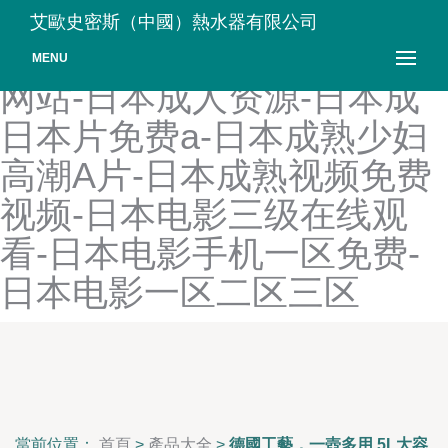
日本成人现在观看视频-日本
艾歐史密斯（中國）熱水器有限公司
成人一区-日本成人在线视频
MENU
网站-日本成人资源-日本成
日本片免费a-日本成熟少妇
高潮A片-日本成熟视频免费
视频-日本电影三级在线观
看-日本电影手机一区免费-
日本电影一区二区三区
當前位置：
首頁
>
產品大全
>
德國工藝，一壺多用 5L大容