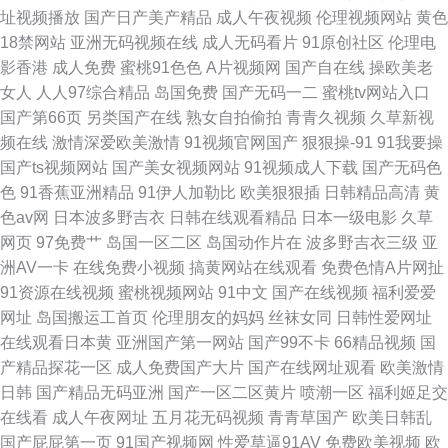
福利网婷婷 东方在线之成人Av
址视频播放
国产日产美产精品
成人午夜视频
伦理视频网站
黄色
18禁网站
亚洲无码视频在线
成人无码看片
91原创社区
伦理电
影香港
成人免费
蜜桃91色色
A片视频网
国产自在线
操欧美老
女人
人人97综合精品
岛国免费
国产无码一二
蜜桃tv网站入口
国产第66页
另类国产在线
熟女自拍偷拍
青青久视频
久草新视
频在线
激情深爱欧美激情
91视频官网国产
狠狠操-91
91我要操
国产ts视频网站
国产美女视频网站
91视频成人下载
国产无码色
色
91香蕉亚洲精品
91伊人加勒比
欧美狠狠插
日韩精品高清
黄
色av网
日本波多野吉衣
日韩在线观看精品
日本一级电影
久草
网页
97免费艹
岛国一区二区
岛国动作片在
波多野吉衣三级
亚
洲AV一卡
在线免费小视频
搞黄网站在线观看
免费色情A片网扯
91资源在线视频
蜜桃视频网站
91中文
国产在线视频
福利爱爱
网址
岛国搬运工首页
伦理朋友的妈妈
丝袜女同
日韩性爱网址
在线观看日本黄
亚洲国产第一网站
国产99不卡
66精品视频
国
产精品探花一区
成人免费国产大片
国产在线网址观看
欧美激情
日韩
国产精品无码亚洲
国产一区二区黄片
喷潮一区
福利姬足交
在线看
成人午夜网址
五月花无码视频
青青草国产
欧美日韩乱
国产屁屁第一页
91国产视频网
性爱草逼91AV
免费欧美视频
欧