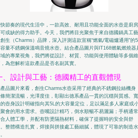
在快節奏的現代生活中，一款高效、耐用且功能全面的水壺是廚
不可或缺的得力助手。今天，我們將目光聚焦于來自德國鍋具工
創生（Charms）品牌，深入評測這款宣稱“燃氣/電磁爐通用”的5
容量不銹鋼保溫鳴音燒水壺。結合產品圖片與IT168燃氣燃燒器
領域的專業視角，我們將從設計、材質、功能與使用體驗等多個
度，為您解析這款產品是否名副其實。
一、設計與工藝：德國精工的直觀體現
產品圖片來看，創生Charms水壺采用了經典的不銹鋼拉絲機身
線條簡潔流暢，光澤度佳，彰顯出德系產品一貫的沉穩與質感。
大的壺身設計明確指向其5L的大容量定位，足以滿足多人家庭或
型聚會的用水需求。壺嘴設計精巧，倒水順暢不易灑漏；手柄通
符合人體工學，并配有防燙隔熱材料，確保了提握時的安全與舒
適。整體構造扎實，焊接與拼接處工藝細膩，體現了可靠的制造
準。