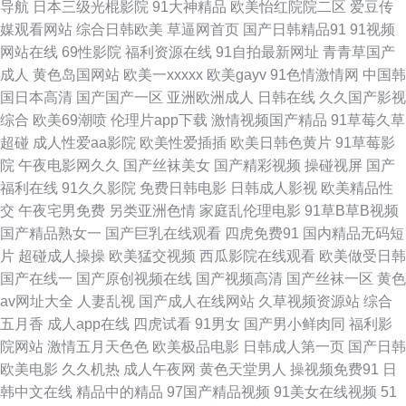
导航
日本三级光棍影院
91大神精品
欧美怡红院院二区
爱豆传
媒观看网站
综合日韩欧美
草逼网首页
国产日韩精品91
91视频
婷 wwwav男人天堂 欧美日韩人妻精品中字 黑丝喷水 午夜福利局 91丝袜影
网站在线
69性影院
福利资源在线
91自拍最新网址
青青草国产
成人
黄色岛国网站
欧美一xxxxx
欧美gayv
91色情激情网
中国韩
片免费 精品久久aⅴ九九久久 91传媒在线看 东京热猫色网 人人摸人人干 91
国日本高清
国产国产一区
亚洲欧洲成人
日韩在线
久久国产影视
综合
欧美69潮喷
伦理片app下载
激情视频国产精品
91草莓久草
超碰青青草在线 国产ts伪娘资源网站 午夜宅男女看片视频 97影院午夜在线
超碰
成人性爱aa影院
欧美性爱插插
欧美日韩色黄片
91草莓影
院
午夜电影网久久
国产丝袜美女
国产精彩视频
操碰视屏
国产
播放 玖玖热精品视频 91豆花18 福利姬在线视频91 日韩国产我精品 91看片
福利在线
91久久影院
免费日韩电影
日韩成人影视
欧美精品性
交
午夜宅男免费
另类亚洲色情
家庭乱伦理电影
91草B草B视频
婬黄大片在看 久久神马私人 中文字幕人妻无码三区 肏屄91社区 人妻婷婷在
国产精品熟女一
国产巨乳在线观看
四虎免费91
国内精品无码短
片
超碰成人操操
欧美猛交视频
西瓜影院在线观看
欧美做受日韩
线网观看 91青椒草莓蜜桃 久久艹影院 亚洲黄色成人小说网站 99大香蕉东京
国产在线一
国产原创视频在线
国产视频高清
国产丝袜一区
黄色
av网址大全
人妻乱视
国产成人在线网站
久草视频资源站
综合
热 欧美成人在线 91抖阴吃瓜蜜桃 福利入口Av 日本久久大片 91少妇福利姬
五月香
成人app在线
四虎试看
91男女
国产男小鲜肉同
福利影
院网站
激情五月天色色
欧美极品电影
日韩成人第一页
国产日韩
激情五月天肏屄 亚洲AV超碰资源站 AV福利地址 五月花av网址 97伊人网 欧
欧美电影
久久机热
成人午夜网
黄色天堂男人
操视频免费91
日
韩中文在线
精品中的精品
97国产精品视频
91美女在线视频
51
美va网站 91豆花网站在线视频 国产精品日韩AV电影 影音先锋女人aV鲁色