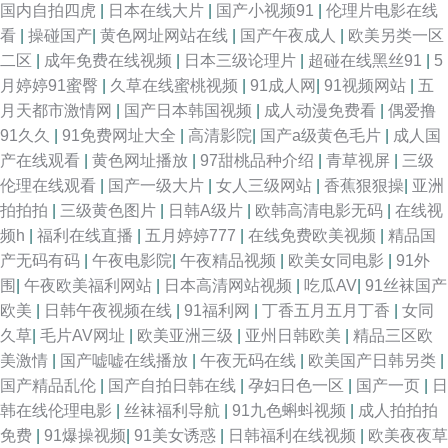
国内自拍四虎
|
日本在线大片
|
国产小视频91
|
伦理片电影在线
看
|
操碰国产
|
黄色网址网站在线
|
国产午夜成人
|
欧美另类一区
二区
|
成年免费在线视频
|
日本三级论理片
|
超碰在线黑丝91
|
5
月婷婷91蜜臀
|
久草在线蜜桃视频
|
91成人网
|
91视频网站
|
五
月天都市激情网
|
国产日本韩国视频
|
成人动漫免费看
|
偶爱撸
91久久
|
91免费网址大全
|
高清影院
|
国产a级黄色毛片
|
成人国
产在线观看
|
黄色网址播放
|
97甜桃品种介绍
|
青草视屏
|
三级
伦理在线观看
|
国产一级大片
|
女人三级网站
|
香蕉狠狠操
|
亚洲
拍拍拍
|
三级黄色图片
|
日韩A级片
|
欧韩高清电影无码
|
在线视
频h
|
福利在线直播
|
五月婷婷777
|
在线免费欧美视频
|
精品国
产无码有码
|
午夜电影院
|
午夜精品视频
|
欧美女同电影
|
91外
围
|
午夜欧美福利网站
|
日本高清网站视频
|
吃瓜AV
|
91丝袜国产
欧美
|
日韩午夜视频在线
|
91福利网
|
丁香五月五月丁香
|
女同
久草
|
毛片AV网址
|
欧美亚洲三级
|
亚州日韩欧美
|
精品三区欧
美激情
|
国产嘘嘘在线播放
|
午夜无码在线
|
欧美国产日韩另类
|
国产精品乱伦
|
国产自拍日韩在线
|
孕妇日色一区
|
国产一页
|
日
韩在线伦理电影
|
丝袜福利导航
|
91九色蝌蚪视频
|
成人拍拍拍
免费
|
91爆操视频
|
91美女诱惑
|
日韩福利在线视频
|
欧美夜夜草