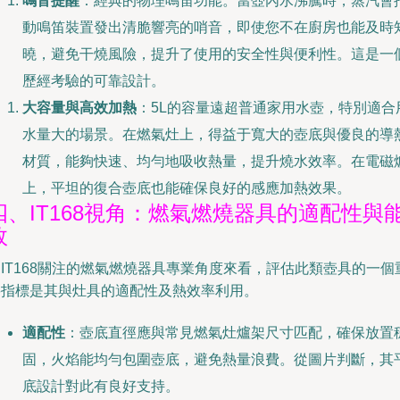
鳴音提醒
：經典的物理鳴笛功能。當壺內水沸騰時，蒸汽會
動鳴笛裝置發出清脆響亮的哨音，即使您不在廚房也能及時
曉，避免干燒風險，提升了使用的安全性與便利性。這是一
歷經考驗的可靠設計。
大容量與高效加熱
：5L的容量遠超普通家用水壺，特別適合
水量大的場景。在燃氣灶上，得益于寬大的壺底與優良的導
材質，能夠快速、均勻地吸收熱量，提升燒水效率。在電磁
上，平坦的復合壺底也能確保良好的感應加熱效果。
四、IT168視角：燃氣燃燒器具的適配性與
效
IT168關注的燃氣燃燒器具專業角度來看，評估此類壺具的一個
要指標是其與灶具的適配性及熱效率利用。
適配性
：壺底直徑應與常見燃氣灶爐架尺寸匹配，確保放置
固，火焰能均勻包圍壺底，避免熱量浪費。從圖片判斷，其
底設計對此有良好支持。