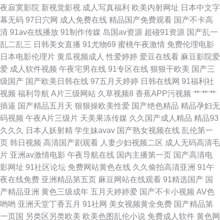
夜寂寞影院
新视觉影视
成人写真福利
欧美内射网址
日本中文字
幕无码
97日穴网
成人免费在线
精品国产免费观看
国产不卡高
不卡三区 AV老司机 日韩熟女第一页 老司机av电影 91老司机色色 人妻的诱
清
91av在线播放
91制作传媒
岛国av资源
超碰91资源
国产乱一
乱二乱三
日韩美女直播
91尤物69
蜜桃午夜激情
免费伦理电影
惑ok天堂 91天堂五月 日本H祝频 91小巨 日本加勒比A网 成人精品日韩精品
日本电影伦理片
黄瓜视频成人
性爱婷婷
爱豆在线看
麻豆影院爱
爱
成人软件视频
午夜宅男在线
91专区在线
狠狠干欧美
国产三
一本一道NV高清 精品视频在线看片 91男女袁什么吗 男人天堂1999 91碰碰
级国产
国产欧美日韩在线
97五月天婷婷
日韩在线网
91福利社
视频
福利导航
A片三级网站
久草视频8
香蕉APP污视频
艹艹艹
人 男人天堂黄色 91美女内射视频 美女肏屄韩国 国产精品久久精品久久 91福
插逼
国产精品五月天
狠狠操欧美性爱
国产绝色精品
精品孕妇无
码视频
午夜A片三级片
天美果冻传媒
久久国产成人精品
精品93
利在线导航视频 欧美成在线网址 91色啦自拍 欧美欧美曰 91综合娱乐网在线
久久久
日本人妖射精
学生妹avav
国产熟女视频在线
乱伦第一
页
韩日视频
高清国产剧观看
人妻少妇视频二区
成人无码高清毛
日韩一区精品 www干老女人com 色欲久久15 爱豆传媒剧情MV色哟 福利姬
片
亚洲av激情电影
午夜导航在线
国内主播第一页
国产高清电
影网址
91社区论坛
免费网站黄色在线
久久偷拍高清亚洲
91午
网址欧美 欧美AA色影院 免费福利A片导航 91香蕉小视频 日韩欧美性爱网 不
夜在线免费
亚洲精品第五页
麻豆网站在线观看
91精选国产
国
产精品亚洲
黄色三级成年
五月天婷婷爱
国产不卡小视频
AV色
卡午夜东京热 91打屁股网站 欧美日韩另类国产中文 www日本色 五月天综合
哟哟
亚洲天堂丁香五月
91社网
美女视频黄全免费
国产精品第
一页国
另类区另类欧美
欧美色图乱伦小说
免费成人软件
黄色网