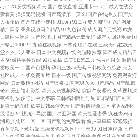
a片123
另类视频欧美
国产在线直播
亚洲卡一卡二
成人在线免
费看黄
操操无码视频
国产高清第一页
91国产在线播放
国产女
人夜夜做
国产在线小视频
91com
91豆花成人
哪里有A片网址
精产国品
香蕉视频国产精品
91九色福利
成人国产无线视
欧美
日韩性生活片
国产伦理剧
国产精品无套无码
成年人网站免费
国
产精品1000
91九色在线视频
日本伦理片在线
三级无码在线天
堂
久久成人亚洲
日本中文视频在线
伦理剧推荐
国产成人精品日
本
97甜桃品种介绍
91插插插
欧美SE第二页
毛片内射女
激情另
类欧美一二
国产色视频
孕妇三级av无码
日韩欧美色综合
美女
社区成人
在线免费看片
日本一级
国产传媒视频网站
免费观看污
网站
最新激情h网站
国产喷浆抽搐
宅男久久国产精品
国产乱肥
老妇
最新福利影院
欧美人妖视频网站
窝窝午夜理论
久草视频深
夜福利
波多野步中文字幕
日韩福利网址导航
91精品国产社区
超碰无码在线
欧美日韩高清免费
国产激情视频三区
宅男福利在
线播放
91视频污导航
国产啪亚洲国
欧美性爱密臀
疯狂少妇喷
潮
欧美肏屄一区二区
国产乱伦免费观看
偷拍草草草
97狠狠插
香蕉视频下载污版
三级黄色视频网址
午夜99
91日逼视频
国产
成在线观看
萌白酱一线天
乱伦五月天婷婷
美腿丝袜在线观看
国