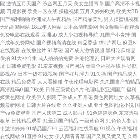
院
激情五月天国产
综合网五月天
美女主播青草
国产高清不卡视
频
四虎影视
欧美一区在线
操碰视频
五月天婷婷欧美
欧美大BB
在线观看 男人操逼天堂 91人妻操 玖玖资源综合楼 91cn官网 福利av久久 五
国产福利啪啪
欧洲成人午夜精品
国产精品美乳
男人操蜜桃视频
无码射精网站
18成年人网站
日本高清电影网
男女啪啪午夜视频
月情激情网 91在线播放视频在线观看 日产av在 91破解网官网 精品少妇影院
免费电影在线观看
亚洲ab
成人少妇视频导航
91国产小青蛙
国
产成年免费网站
国产视频高清在线
精品香蕉
求a片网址
麻豆tv
91嫩国产线观 久久午夜鲁丝午夜精品 91看成人操 精品操B 51导航在线观看
在线观看
在线撸丝片
91草碰
国产成人激情视频
黑料吃瓜精品
偷拍
91大神合集
成人拍拍拍免费
香港伦理剧
日韩大片观看网
视频 国产黑丝在线观看 午夜成人免费网站 AV高清午夜福利影院 91超碰亚洲
址
日韩免费电影
91羞羞视频
国产网站
青草全福视在线
性导航
影视AV
日本一级在线视频
国产好片浮力
91久操
国产精品成人
成人 黑人妖肏逼 在线香蕉 国产福利精品久久让 五月婷婷家庭教师 99久草
在线
精品免费看
人人看操碰
午夜伦理电影网
久久国自产拍精品
高清乱码0
国产欧美
日韩三级黄色A片
伦理电影亚洲国产
福利
人人操人人舔国产 91色视 久久艹伊人 91拍拍 欧美日本色噜噜 91九色首页
姬黄色网址
欧美伊人影院
丁香成人五月花
黄色网网址女
久草视
频最新网址
日韩大片在线看
久久亚洲人成
亚州色图乱伦小说
国
绿帽 久草精品福利视频 91N操 国产超碰人人肏 五月天性爱导航 www91蝌蚪
产va免费观看
国产人妖第二
成人影片h
91色婷婷瑟色
东京热狠
狠草
日韩精品观看
91最新国产精品
一级黄色网
91色色人妻
都
自拍 日本深夜激情网址 AV手机不卡在线播放 色婷婷国产精品久久 A欧美噢
市激情婷婷
91精品国产91
云涩福利在线导航
91视色
午夜福利
在线网站
91直播
91处女
伊人网青青草
国产又爽又黄又无
久草
噢 婷婷色播综合在线 99在线这里只有精品 日韩影院 91性情 欧美视频干 91