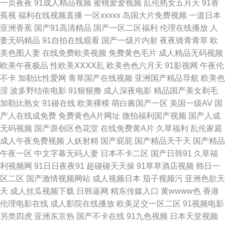
一页夜夜
91成人精品视频
蜜桃爱爱视频
乱伦熟女五月天
91香
蕉视
福利在线视频直播
一区xxxxx
岛国大片免费视频
一道日本
大片 丰满少妇av 天天干天天狠狠日 91性交免费看 户外露出在线观看 日日撸
亚洲香蕉
国产91高清精品
国产一区二区福利
伦理在线播放
人
妻无码精品
91自拍在线观看
国产一级片内射
夜夜骑青青草
欧
夜夜操天天摸 91欧美性 福利社蜜臀 欧美第一夜页 91刺激片 东方aⅴ影库 日
美色图人妻
在线免费欧美视频
免费黄色毛片
成人精品无码视频
欧美午夜极品
性欧美ⅩⅩⅩⅩ乱
欧美色色六月天
91影视网
午夜伦
韩成人无毒ava 91超碰在线成人蝌蚪 国产精品久久高超 日韩第一页 91巨炮
不卡
加勒比性爱网
青草国产在线视频
亚洲国产精品导航
欧美色
淫
波多野结依电影
91狠狠撸
成人深夜电影
精品国产美女剃毛
福利在线观看 91性爱 欧美色狼六区 91n在现免费观看 国产C一区 三级成人
加勒比熟女
91碰在线
欧美裸模
萌白酱国产一区
美国一级AV
国
产人在线成免费
免费黄色A片网址
微拍福利国产视频
国产人成
网址 91牛视频网址 黄色吊嗨78区内射 婷婷激情 www国产三级 日韩AV免费
无码视频
国产原创区色花堂
在线免费黄A片
久草福利
乱伦家庭
成人午夜免费视频
人妖射精
国产屁屁
国产精品天干天
国产精品
91精品牛 国产亚洲欧美专区精品 四虎国产精品一区 91宅女天堂 欧美SSS视
午夜一区
中文字幕无码人妻
日本不卡二区
国产日韩91
久草福
利视频网
91日日夜夜91
超碰碰天天操
91草草酒店视频
韩日一
频第一页 91传媒网页版 草莓福利导航 玖玖大香蕉老司机 香蕉18在线污 99
区二区
国产激情视频网站
成人视频日本
茄子视频污
亚洲色欲天
天
成人丝瓜视频下载
日韩逼网
精东传媒入口
黄wwww色
香港
艹在线观看 毛片夜夜91 在线看欧美日韩sss 不卡av大全在线看 日韩新片网A
伦理电影在线
成人影院在线播放
欧美足交一区二区
91视频电影
另类四虎
亚洲东京热
国产不卡在线
91九色视频
日本天堂视频
片 91人人操 国产热婷婷 五月天成人网 91视频 巨乳后入 影音先锋五月天婷