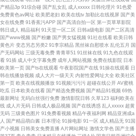
产精品3p
91综合碰
国产乱女乱
成人xxxxx
日韩伦理片
91色爱
免费黄色av网址
欧美肥老妇
欧美在线tv
加勒比在线视屏
国产美
女在线免费
91香蕉污APP
国产高清自拍一区
第一页草草影院
韩日成人
精品福利
91天堂一区二区
日韩a级电影
国产二区高清
国产www视频
国产粉嫩
国产男女猛视频
91社在线看
欧美日韩
黄色片
变态另态另类2
91李宗精品
黑丝袜自慰喷水
乱伦五月
国
产无码网站
三级无毒免费
青青草51
91丝袜在线
91九色在线观
看
91插
成人中文字幕免费
成年人网站视频
免费在线影院
日本
欧美第一页
国产ts在线观看
午夜影院国产在线
91操在线观看
日
韩在线播放视频
成人大片一级天天
内射性爱网址大全
欧美社区
第一页
欧美在线视频播放
91视频污污污
超碰在线公开
AV蜜桃
吃瓜
日本欧美在线看
国产精选免费视频
国产精品91视频
69热
最新网址
无码白丝强行免费
激情影院日韩
久草123
福利欧美在
线
成人片无码
日韩成人极品视频
国产在线诱惑
乱人xxxxx
超黄
无码
三级黄色图片
91免费看视频
精品午夜福利网
精品亚洲成a
人
国产精品萌白酱
日本理论
91操电影
91一区
成人精品无
91国
产小视频
日韩美女免费直播
A片网站网址
激情文学色
国产主播