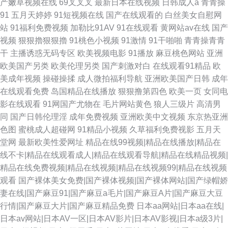
产嫩草视频在线
69叉叉叉
最新日本在线视频
日韩成人a
青青操
91
五月天婷婷
91短视频在线
国产在线观看的
白丝美女自慰网
站
91福利免费视频
加勒比91AV
91在线观看
黄网站av在线
国产
视频
狠狠擼狠狠擼
91桃色小视频
91激情
91干啪啪
青青操青青
干
主播诱惑无码专区
欧美视频电影
91播放
麻豆桃色网站
亚洲
欧美国产另类
欧美伦理另类
国产刺激对白
在线观看91精品
欧
美成年视频
操碰操揉
成人微拍福利导航
亚洲欧美国产日韩
成年
在线观看免费
岛国精品在线播放
狠狠撸第四色
欧美一页
女同电
影在线观看
91网国产尤物在
毛片网站黄色
狼人三级片
高清男
同
国产日韩伦理淫
成年免费视频
亚洲欧美中文视频
东京热亚洲
色图
蜜桃成人超碰网
91精品小视频
久草福利免费视影
五月天
堂网
最新欧美性爱网址
精品在线99视频|精品在线播放|精品在
线不卡|精品在线观看成人|精品在线观看导航|精品在线精品视频|
精品在线免费视频|精品在线视频|精品在线视频99|精品在线视频
观看
国产裸体美女免费|国产裸体视频|国产裸体网站|国产绿帽娇
妻在线|国产麻豆91|国产麻豆a毛片|国产麻豆A片|国产麻豆大豆
行情|国产麻豆大片|国产麻豆精品免费
日本aa网站|日本aa在线|
日本av网站|日本AV一区|日本AV影片|日本AV影视|日本a级3片|